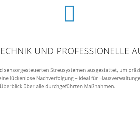
ECHNIK UND PROFESSIONELLE 
d sensorgesteuerten Streusystemen ausgestattet, um präzis
eine lückenlose Nachverfolgung – ideal für Hausverwaltung
n Überblick über alle durchgeführten Maßnahmen.
n
Automatisierte Streu
ngebiete
Umweltverträgliches 