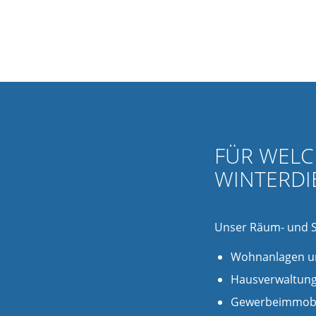
se
Lagerlogistik für sic
FÜR WELC
WINTERDI
Unser Räum- und Str
Wohnanlagen u
Hausverwaltung
Gewerbeimmobil