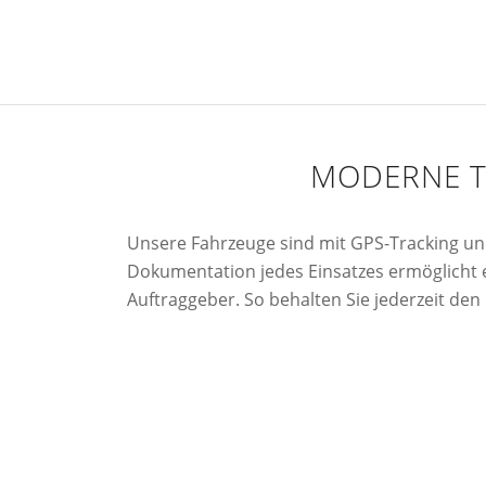
MODERNE T
Unsere Fahrzeuge sind mit GPS-Tracking un
Dokumentation jedes Einsatzes ermöglicht 
Auftraggeber. So behalten Sie jederzeit de
&
Schneepflüge für Gehwege und Zufahrte
Kompakte Räumfahrzeuge für enge Woh