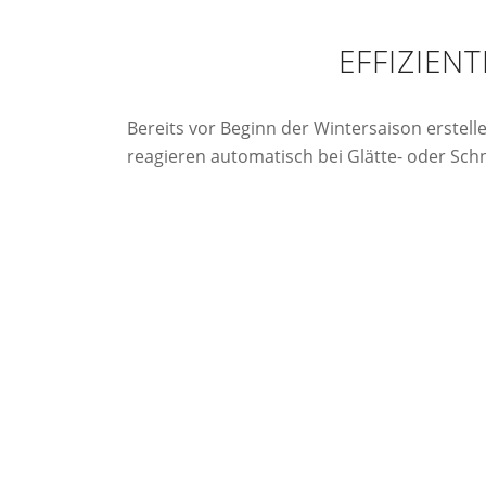
EFFIZIEN
Bereits vor Beginn der Wintersaison erstell
reagieren automatisch bei Glätte- oder Sc
Individuelle Objektbegehung, Streukarten,