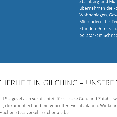
Starnberg und Mün
übernehmen die ko
Wohnanlagen, Gewe
Mit modernster Tec
Stunden-Bereitscha
bei starkem Schneef
CHERHEIT IN GILCHING – UNSE
nd Sie gesetzlich verpflichtet, für sichere Geh- und Zufahrt
cher, dokumentiert und mit geprüften Einsatzplänen. Wir ken
Flächen stets verkehrssicher bleiben.