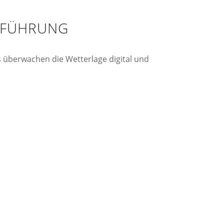
USFÜHRUNG
ms überwachen die Wetterlage digital und
, dokumentierte Einsätze, digitale Nachweise