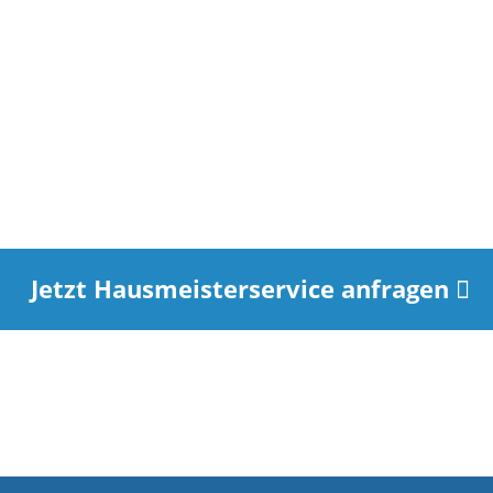
lagen – von Heizungs-
Wir führen kleinere Repa
lagen – stellen sicher,
koordinieren bei Bedarf q
iert. Unsere
eine fachgerechte Instan
beheben kleinere
oder Verwalter.
Jetzt Hausmeisterservice anfragen