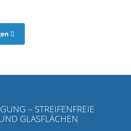
gen
IGUNG – STREIFENFREIE
 UND GLASFLÄCHEN