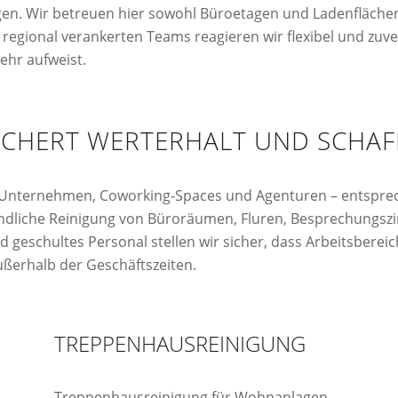
gen. Wir betreuen hier sowohl Büroetagen und Ladenfläche
egional verankerten Teams reagieren wir flexibel und zuverl
ehr aufweist.
SICHERT WERTERHALT UND SCHAF
r Unternehmen, Coworking-Spaces und Agenturen – entsprec
ndliche Reinigung von Büroräumen, Fluren, Besprechungsz
geschultes Personal stellen wir sicher, dass Arbeitsbereic
ußerhalb der Geschäftszeiten.
TREPPENHAUSREINIGUNG
Treppenhausreinigung für Wohnanlagen