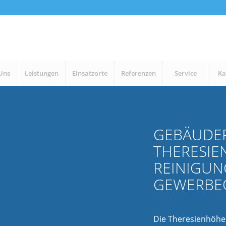
Uns
Leistungen
Einsatzorte
Referenzen
Service
Ka
GEBÄUDE
THERESIE
REINIGUN
GEWERBE
Die Theresienhöhe