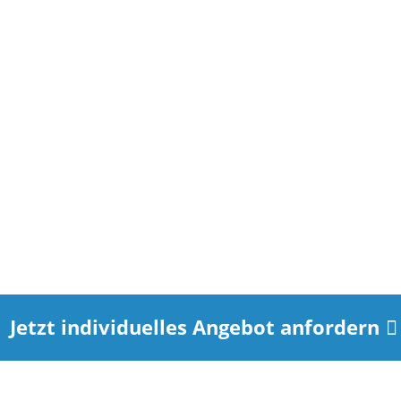
Unsere Teams reinigen Dachrinnen,
Kehlen und Fallrohre gründlich von allen
Ablagerungen und spülen bei Bedarf die
Leitungen durch. Dabei achten wir auf eine
möglichst saubere Arbeitsweise, um
Fassaden, Vorgärten und Gehwege nicht in
Mitleidenschaft zu ziehen.
Jetzt individuelles Angebot anfordern