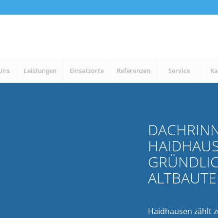
Uns
Leistungen
Einsatzorte
Referenzen
Service
Ka
DACHRIN
HAIDHAUS
GRÜNDLIC
ALTBAUT
Haidhausen zählt z